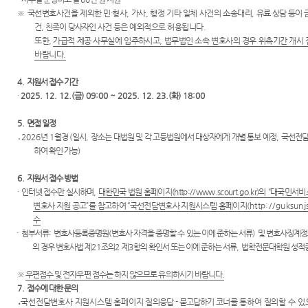
※
국선변호사건을 제외한 민
·
형사
,
가사
,
행정 기타 일체 사건의 소송대리
,
유료 상담 등이
건
,
친족이 당사자인
사건 등은 예외적으로 허용됩니다
.
또한
,
가급적 제공 사무실에 입주하시고
,
법무법인 소속 변호사의 경우 위촉기간 개시
바랍니다
.
4.
지원서 접수 기간
·
2025. 12. 12.(
금
) 09:00 ~ 2025. 12. 23.(
화
) 18:00
5.
면접 일정
․
2026
년
1
월경
(
일시
,
장소는 대법원 및 각 고등법원에서 대상자에게 개별 통보 예정
,
국선전담
하여 확인 가능
)
6.
지원서 접수 방법
·
인터넷 접수만 실시하며
,
대한민국 법원
홈페이지
(http://www.scourt.go.kr)
의
“
대국민서비
변호사 지원 공고
”
를 참고하여
“
국선전담변호사 지원시스템 홈페이지
(http://guksunj
수
·
첨부서류
:
변호사등록증명원
(
변호사 자격을 증명할 수 있는 이에 준하는 서류
)
및 변호사징계
의 경우 변호사법 제
21
조의
2
제
3
항의 확인서 또는 이에 준하는 서류
,
법학전문대학원 성적
※
우편접수 및 전자우편 접수는 하지 않으므로 유의하시기 바랍니다
.
7.
접수에 대한 문의
․
국선전담변호사 지원시스템 홈페이지
질의응답
-
묻고답하기 코너
를 통하여 질의할 수 있