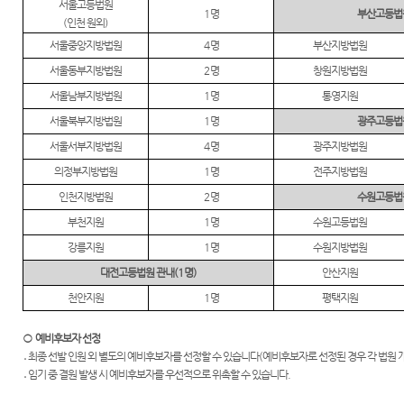
갤러리
서울고등법원
자주 묻
1
명
부산고등법
(
인천 원외
)
찾아오
는 질문
서울중앙지방법원
4
명
부산지방법원
시는길
서울동부지방법원
2
명
창원지방법원
서울남부지방법원
1
명
통영지원
서울북부지방법원
1
명
광주고등법
서울서부지방법원
4
명
광주지방법원
의정부지방법원
1
명
전주지방법원
인천지방법원
2
명
수원고등법
부천지원
1
명
수원고등법원
강릉지원
1
명
수원지방법원
대전고등법원 관내
(1
명
)
안산지원
천안지원
1
명
평택지원
○
예비후보자 선정
․
최종 선발 인원 외 별도의 예비후보자를 선정할 수 있습니다
(
예비후보자로 선정된 경우 각 법원 
․
임기 중 결원 발생 시 예비후보자를 우선적으로 위촉할 수 있습니다
.