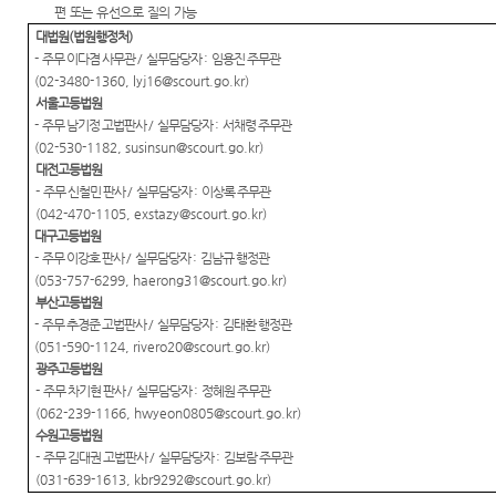
편 또는 유선으로 질의 가능
대법원
(
법원행정처
)
-
주무 이다겸 사무관
/
실무담당자
:
임용진 주무관
(02-3480-1360, lyj16@scourt.go.kr)
서울고등법원
-
주무 남기정 고법판사
/
실무담당자
:
서채령 주무관
(02-530-1182, susinsun@scourt.go.kr)
대전고등법원
-
주무 신철민 판사
/
실무담당자
:
이상록 주무관
(042-470-1105, exstazy@scourt.go.kr)
대구고등법원
-
주무 이강호 판사
/
실무담당자
:
김남규 행정관
(053-757-6299, haerong31@scourt.go.kr)
부산고등법원
-
주무 추경준 고법판사
/
실무담당자
:
김태환 행정관
(051-590-1124, rivero20@scourt.go.kr)
광주고등법원
-
주무 차기현 판사
/
실무담당자
:
정혜원 주무관
(062-239-1166, hwyeon0805@scourt.go.kr)
수원고등법원
-
주무 김대권 고법판사
/
실무담당자
:
김보람 주무관
(031-639-1613, kbr9292@scourt.go.kr)