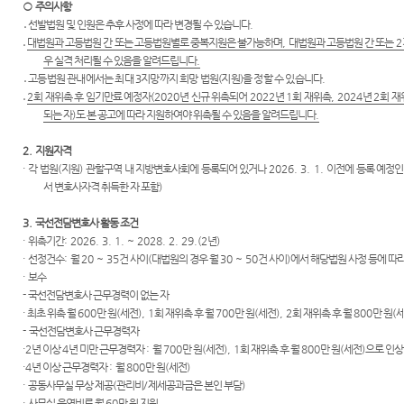
○
주의사항
․
선발법원 및 인원은 추후 사정에 따라 변경될 수 있습니다
.
․
대법원과 고등법원 간 또는 고등법원별로 중복지원은 불가능하며
,
대법원과 고등법원 간 또는
2
우 실격 처리될 수 있음을 알려드립니다
.
․
고등법원 관내에서는 최대
3
지망까지 희망 법원
(
지원
)
을 정할 수 있습니다
.
․
2
회 재위촉 후 임기만료 예정자
(2020
년 신규 위촉되어
2022
년
1
회 재위촉
, 2024
년
2
회 
되는 자
)
도 본 공고에 따라 지원하여야 위촉될 수 있음을 알려드립니다
.
2.
지원자격
·
각 법원
(
지원
)
관할구역 내 지방변호사회에 등록되어 있거나
2026. 3. 1.
이전에 등록 예정인
서
변호사자격 취득한 자 포
함
)
3.
국선전담변호사 활동 조건
·
위촉기간
: 2026. 3. 1. ~ 2028. 2. 29.(2
년
)
·
선정건수
:
월
20 ~ 35
건 사이
(
대법원의 경우 월
30 ~ 50
건 사이
)
에서 해당법원 사정 등에 따
·
보수
-
국선전담변호사 근무경력이 없는 자
・
최초 위촉 월
600
만 원
(
세전
), 1
회 재위촉 후 월
700
만 원
(
세전
), 2
회 재위촉 후 월
800
만 원
(
-
국선전담변호사 근무경력자
・
2
년 이상
4
년 미만 근무경력자
:
월
700
만 원
(
세전
), 1
회 재위촉 후 월
800
만 원
(
세전
)
으로 인상
・
4
년 이상 근무경력자
:
월
800
만 원
(
세전
)
·
공동사무실 무상 제공
(
관리비
/
제세공과금은 본인 부담
)
·
사무실 운영비로 월
60
만 원 지원