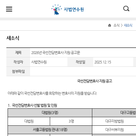
대
전
나
>
소식
새소식
Home
사
한
자
홀
사법
법관
교육·
소식·
50주
새소식
법
연수
연수
연수
소통
년 역
법
민
민
로
연
원 소
사관
관
수
법관연
비법관
새소식
제목
2026년 국선전담변호사 지원 공고문
개
교
국
원
소
연
원
수
연수
50주년
육
작성자
사법연수원
작성일
2025.12.15
수
채용등
소
원장 소
역사관
소
법
센
송
·
신임법
법실무
공고
개
개
식
첨부파일
연
관연수
교육
50
원
터
·
수
사진뉴
국선전담변호사 지원 공고
주요업
주
소
국제사
스
무
년
통
법협력
아래와 같이 국선전담변호사를 희망하는 변호사의 지원을 받습니다
.
역
자료실
연혁
사
교재 등
1.
국선전담변호사 선발 법원 및 인원
관
연수원
조직
발간
대법원
(3
명
)
대구고등법
에 바란
청사안
법교육
다
대법원
3
명
대구지방법원
내
서울고등법원 관내
(18
명
)
대구서부지원
Q&A