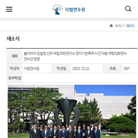
대
전
나
>
소식
새소식
Home
사
한
자
홀
사법
법관
교육·
소식·
50주
새소식
법
연수
연수
연수
소통
년 역
법
민
민
로
연
원 소
사관
관
수
법관연
비법관
새소식
볼리비아 검찰청 산하 국립과학연구소 젠더기반폭력 사건 대응 역량강화연수
개
교
국
원
소
제목
연
원
연수단 방문
수
연수
50주년
육
수
채용등
소
원장 소
역사관
소
법
센
송
·
작성자
사법연수원
작성일
2025.10.22
조회
897
신임법
법실무
공고
개
개
식
연
관연수
교육
50
원
터
첨부파일
·
수
사진뉴
주요업
주
소
국제사
스
무
년
통
법협력
역
자료실
연혁
사
교재 등
관
연수원
조직
발간
에 바란
청사안
법교육
다
내
Q&A