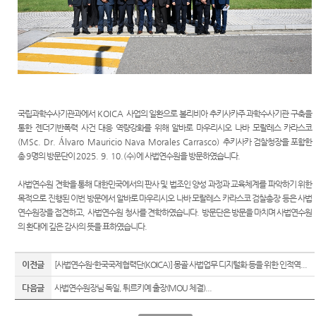
갤러리
자주 묻
찾아오
는 질문
시는길
국립과학수사기관과에서
KOICA
사업의 일환으로 볼리비아 추키사카주 과학수사기관 구축을
통한 젠더기반폭력 사건 대응 역량강화를 위해 알바로 마우리시오 나바 모랄레스 카라스코
(
MSc. Dr. Álvaro Mauricio Nava Morales Carrasco)
추키사카 검찰청장을 포함한
총
9
명의 방문단이
2025. 9. 10.(
수
)
에 사법연수원을 방문하였습니다
.
사법연수원 견학을 통해 대한민국에서의 판사 및 법조인 양성 과정과 교육체계를 파악하기 위한
목적으로 진행된 이번 방문에서 알바로 마우리시오 나바 모랄레스 카라스코 검찰총장 등은 사법
연수원장을 접견하고
,
사법연수원 청사를 견학하였습니다
.
방문단은 방문을 마치며 사법연수원
의 환대에 깊은 감사의 뜻을 표하였습니다
.
이전글
[사법연수원-한국국제협력단(KOICA)] 몽골 사법업무 디지털화 등을 위한 인적역...
다음글
사법연수원장님 독일, 튀르키예 출장(MOU 체결)...