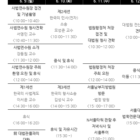
갤러리
6. 9.(
월
)
6. 10.(
화
)
6. 11.(
수
)
6. 12
자주 묻
사법연수원장 접견
찾아오
는 질문
제
2
세션
및 기념촬영
시는길
한국의 민사
(
전자
)
<10:00~10:40>
소송
대법원 전
사법연수원 청사견학
법원행정처 처장
모성준 교수
견
서영민 교수
접견 및
<10:00~11:30>
<10:00~
<10:40~11:30>
대법원 청사 견학
<10:30~12:00>
사법연수원 소개
강동원 교수
<11:30~12:00>
중식 및 휴식
<11:30~14:00>
사법연수원장 주최
법원행정처 처장
중식
환영 오찬 및 휴식
주최 오찬
이동
<11:
<12:00~14:00>
<12:00~14:00>
제
1
세션
제
3
세션
서울남부지방법원
한국의 사법제도
한국의 형사소송
방문
이서윤 교수
김성식 교수
-
법정 방청
<14:30~16:00>
<14:00~15:30>
<15::00~17:00>
서울
휴식
법학전문대
N
서울타워 관람 후
<
16:00~16:20>
(15:00~
저녁식사 및
휴식 및 자유시간
서울투어
前
대법관들과의
(15:30 ~)
<17:00~21:00>
대화