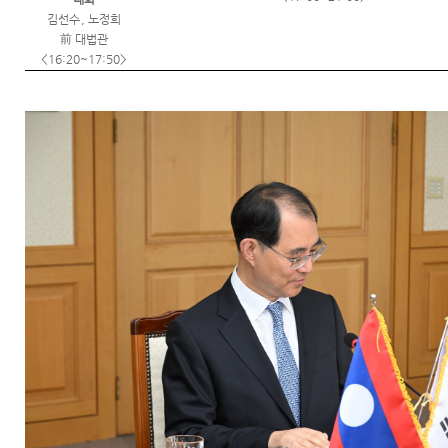
김선수
,
노정희
前
대법관
<16:20~17:50>