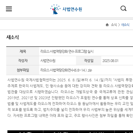
대
전
나
>
소식
새소식
Home
사
한
자
홀
사법
법관
교육·
소식·
50주
새소식
법
연수
연수
연수
소통
년 역
법
민
민
로
연
원 소
사관
관
수
법관연
비법관
새소식
제목
라오스 사법역량강화 연수 프로그램 실시
개
교
국
원
소
연
원
수
연수
50주년
육
작성자
사법연수원
작성일
2025.08.01
수
채용등
소
원장 소
역사관
소
법
센
송
·
신임법
법실무
공고
개
개
식
첨부파일
라오스 사법역량강화연수(6.8~14.) .zip
연
관연수
교육
50
원
터
·
수
사진뉴
주요업
사법연수원 국제사법협력센터는
2025. 6. 8.(
일
)
부터
6. 14.(
일
)
까지
“
사법의 투명
주
소
국제사
스
무
주제로 한국의 사법제도
,
민
・
형사소송 등에 대한 강의와 견학 등 라오스 사법역량강
년
통
법협력
법관을 대상으로 시행하였습니다
.
라오스는 개발도상국 중 국제교류에 관한 관
역
자료실
연혁
2019
년
, 2021
년 및
2023
년 진행했던 라오스가 포함된 연수를 통해 상호 신뢰를 
사
교재 등
법률 및 사법제도를 라오스에 전파하여 라오스 등 동남아에서 활동하는 우리 교민 및
관
연수원
조직
발간
적 보호를 받도록 하고
,
법치주의를 널리 전파하여 우리 사법부의 높은 위상을 세계
에 바란
다
.
자세한 프로그램 내역은 아래 표와 같고
,
주요 행사사진은 첨부 파일을 통해 확
청사안
법교육
다
내
Q&A