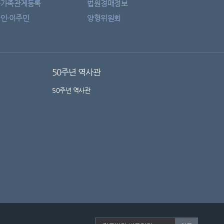
자가족관계등록
법원경매정보
인·이주민
양형위원회
50주년 역사관
50주년 역사관