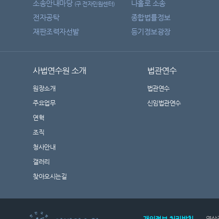
소송안내마당
나홀로 소송
(구 전자민원센터)
전자공탁
종합법률정보
재판조력자선발
등기정보광장
사법연수원 소개
법관연수
원장소개
법관연수
주요업무
신임법관연수
연혁
조직
청사안내
갤러리
찾아오시는길
영상