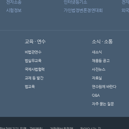
전자소송
인터넷등기소
전
시험정보
가인법정변론경연대회
외국
교육 · 연수
소식 · 소통
비법관연수
새소식
법실무교육
채용등 공고
국제사법협력
사진뉴스
교재 등 발간
자료실
법교육
연수원에 바란다
Q&A
자주 묻는 질문
정보처리기기 운영 · 관리방침
저작권보호정책
찾아오시는 길