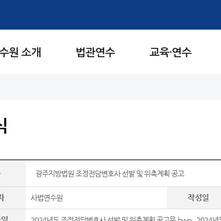
수원 소개
법관연수
교육·연수
식
목
광주지방법원 조정전담변호사 선발 및 위촉계획 공고
자
작성일
사법연수원
파일
2024년도 조정전담변호사 선발 및 위촉계획 공고문.hwp
,
2024