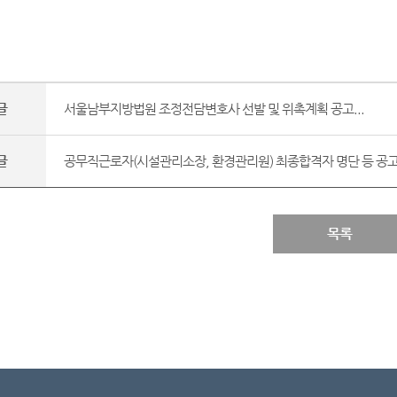
글
서울남부지방법원 조정전담변호사 선발 및 위촉계획 공고...
글
공무직근로자(시설관리소장, 환경관리원) 최종합격자 명단 등 공고.
목록