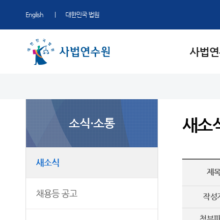
English
대한민국 법원
사법연
사법연수원 소개
법관연수
교육·연수
소식·소통
50주년 역사관
원장 소개
법관연수
비법관연수
새소식
50주년 역사관
새소
소식·소통
주요업무
신임법관연수
법실무교육
채용등 공고
연혁
국제사법협력
사진뉴스
조직
교재 등 발간
자료실
새소식
제
청사안내
법교육
연수원에 바란다
갤러리
Q&A
채용등 공고
작성
찾아오시는길
자주 묻는 질문
첨부