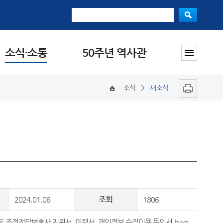
소식·소통
50주년 역사관
소식
>
새소식
조회
2024.01.08
1806
년도 조정전담변호사 지원서, 이력서, 개인정보 수집이용 동의서.hwp