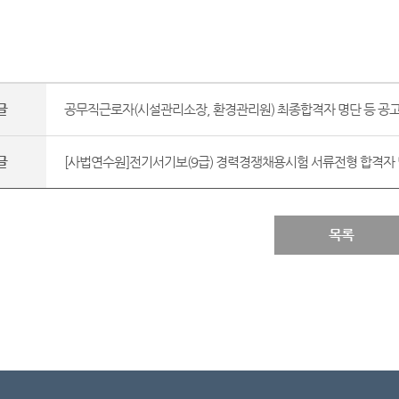
글
공무직근로자(시설관리소장, 환경관리원) 최종합격자 명단 등 공고.
글
[사법연수원]전기서기보(9급) 경력경쟁채용시험 서류전형 합격자 및 
목록