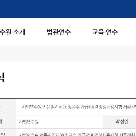
수원 소개
법관연수
교육·연수
식
목
사법연수원 전문임기제(초빙교수,가급) 경력경쟁채용시험 서류전형
자
작성일
사법연수원
파일
사법연수원 전문임기제(초빙교수,가급)경력경쟁채용시험 서류전형 합격