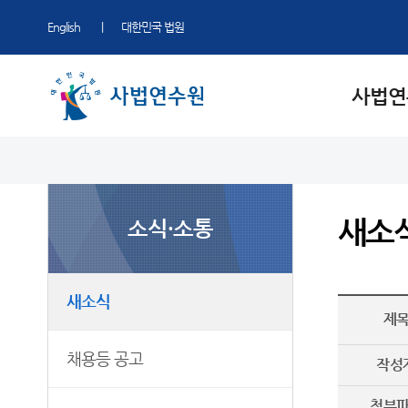
English
대한민국 법원
사법연
사법연수원 소개
법관연수
교육·연수
소식·소통
50주년 역사관
원장 소개
법관연수
비법관연수
새소식
50주년 역사관
새소
소식·소통
주요업무
신임법관연수
법실무교육
채용등 공고
연혁
국제사법협력
사진뉴스
조직
교재 등 발간
자료실
새소식
제
청사안내
법교육
연수원에 바란다
갤러리
Q&A
채용등 공고
작성
찾아오시는길
자주 묻는 질문
첨부