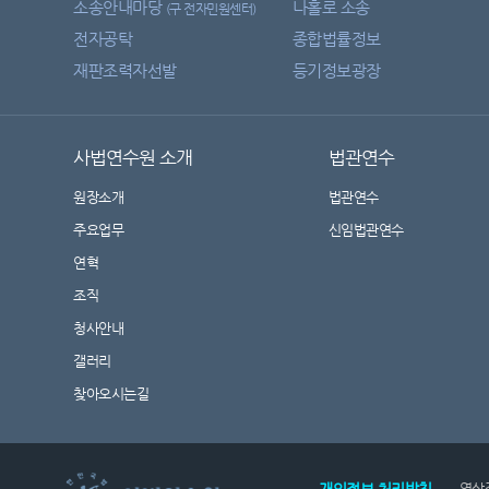
소송안내마당
나홀로 소송
(구 전자민원센터)
전자공탁
종합법률정보
재판조력자선발
등기정보광장
사법연수원 소개
법관연수
원장소개
법관연수
주요업무
신임법관연수
연혁
조직
청사안내
갤러리
찾아오시는길
영상