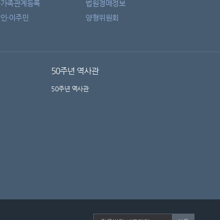
자가족관계등록
법원경매정보
인·이주민
양형위원회
50주년 역사관
50주년 역사관