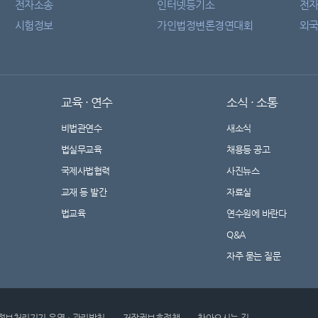
전자소송
인터넷등기소
전
시험정보
가인법정변론경연대회
외국
교육 · 연수
소식 · 소통
비법관연수
새소식
법실무교육
채용등 공고
국제사법협력
사진뉴스
교재 등 발간
자료실
법교육
연수원에 바란다
Q&A
자주 묻는 질문
정보처리기기 운영 · 관리방침
저작권보호정책
찾아오시는 길