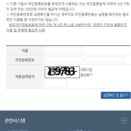
갤러리
※ 다른 사람의 주민등록번호를 부정하게 사용하는 자는 주민등록법에 의하여 3년 이하
자주 묻
의 징역 또는 3천만원 이하의 벌금에 처해집니다.
찾아오
는 질문
※ 주민등록번호로 실명확인을 하시는 경우라도 주민등록번호는 실명을 확인하는 용도
시는길
로만 이용될 뿐 저장되지는 않습니다.
법원개인정보보호에 관한 규칙 제 5조 제12호 내부전산망, 대국민 인터넷 홈페이지
이용 및 운영에 필요한 사무
이름
-
주민등록번호
새로고침
음성듣기
자동입력방지
실명확인 및 글쓰기
관련시스템