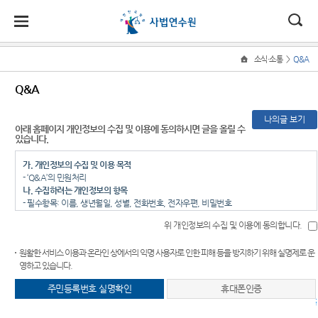
대
전
나
>
소식·소통
Q&A
Home
사
한
자
홀
사법
법관
교육·
소식·
50주
Q&A
법
연수
연수
연수
소통
년 역
법
민
민
로
연
원 소
사관
관
나의글 보기
수
법관연
비법관
새소식
개
교
아래 홈페이지 개인정보의 수집 및 이용에 동의하시면 글을 올릴 수
국
원
소
연
원
수
연수
50주년
있습니다.
육
수
채용등
소
원장 소
역사관
소
법
센
송
·
신임법
법실무
공고
개
가. 개인정보의 수집 및 이용 목적
개
식
연
관연수
교육
50
- ‘Q&A’의 민원처리
원
터
·
수
사진뉴
나. 수집하려는 개인정보의 항목
주요업
주
소
국제사
스
- 필수항목: 이름, 생년월일, 성별, 전화번호, 전자우편, 비밀번호
무
년
통
법협력
- 선택항목 : 주소
역
위 개인정보의 수집 및 이용에 동의합니다.
자료실
다. 개인정보의 보유 및 이용 기간
연혁
사
교재 등
- 3년
관
연수원
원활한 서비스 이용과 온라인 상에서의 익명 사용자로 인한 피해 등을 방지하기 위해 실명제로 운
라. 동의를 거부할 권리가 있다는 사실과 동의 거부에 따른 불이익 내용
조직
발간
에 바란
영하고 있습니다.
- 귀하는 개인정보의 수집 및 이용 동의에 거부할 권리가 있으나, 동의 거부시에는 ‘Q&A’
청사안
법교육
다
글쓰기 등의 서비스가 불가할 수 있습니다.
주민등록번호 실명확인
휴대폰인증
내
주민
Q&A